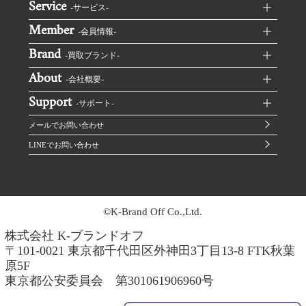
Service
-サービス-
Member
RECLOブランド買取TOP
-会員情報-
Brand
無料集荷を申し込む
ログイン
-買取ブランド-
LINE査定
About
マイページ
ルイヴィトン買取
-会社概要-
オンラインストア
査定状況の確認
Support
シャネル買取
ご利用規約
-サポート-
お買い取り履歴
エルメス買取
プライバシーポリシー
メールでお問い合わせ
RECLOが選ばれる理由
グッチ買取
反社会的勢力に対する基本方針
LINEでお問い合わせ
お買取の流れ
プラダ買取
情報セキュリティポリシー
お買取に必要な本人確認書類
セリーヌ買取
よくあるご質問
ロエベ買取
©K-Brand Off Co.,Ltd.
株式会社 K-ブランドオフ
〒101-0021 東京都千代田区外神田3丁目13-8 FTK秋葉
原5F
東京都公安委員会 第301061906960号