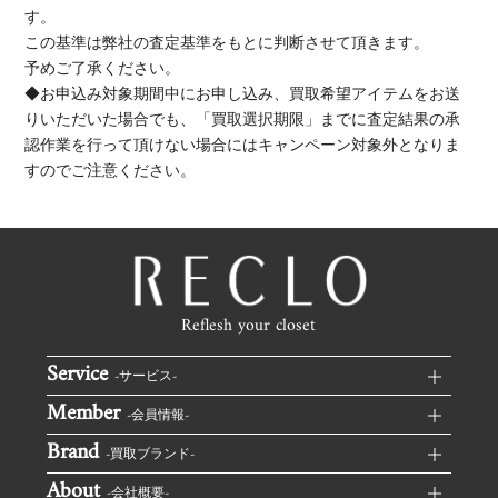
す。
この基準は弊社の査定基準をもとに判断させて頂きます。
予めご了承ください。
◆お申込み対象期間中にお申し込み、買取希望アイテムをお送
りいただいた場合でも、「買取選択期限」までに査定結果の承
認作業を行って頂けない場合にはキャンペーン対象外となりま
すのでご注意ください。
Reflesh your closet
Service
-サービス-
Member
RECLOブランド買取TOP
-会員情報-
Brand
無料集荷を申し込む
ログイン
-買取ブランド-
LINE査定
About
マイページ
ルイヴィトン買取
-会社概要-