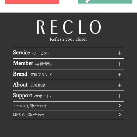
Reflesh your closet
Service
-サービス-
Member
RECLOブランド買取TOP
-会員情報-
Brand
無料集荷を申し込む
ログイン
-買取ブランド-
LINE査定
About
マイページ
ルイヴィトン買取
-会社概要-
オンラインストア
査定状況の確認
Support
シャネル買取
ご利用規約
-サポート-
お買い取り履歴
エルメス買取
プライバシーポリシー
メールでお問い合わせ
RECLOが選ばれる理由
グッチ買取
反社会的勢力に対する基本方針
LINEでお問い合わせ
お買取の流れ
プラダ買取
情報セキュリティポリシー
お買取に必要な本人確認書類
セリーヌ買取
よくあるご質問